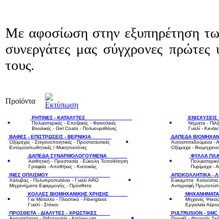
Με αφοσίωση στην εξυπηρέτηση τω
συνεργάτες μας σύγχρονες πρώτες 
τους.
Προϊόντα
ΡΗΤΙΝΕΣ - ΚΑΤΑΛΥΤΕΣ
ΕΝΙΣΧΥΣΕ
Πολυεστερικές - Εποξεικές - Φαινολικές
Νήματα - Πιλή
Βινυλικές - Gel Coats - Πολυουρεθάνες
Γυαλί - Kevlar
ΒΑΦΕΣ - ΕΠΙΣΤΡΩΣΕΙΣ - ΒΕΡΝΙΚΙΑ
ΔΑΠΕΔΑ Β
Οξύμαχες - Στεγανοποιητικές - Προστατευτικές
Αυτοεπιπεδούμενα - Α
Εντομοαπωθητικές / Μυκητοκτόνες
Οξύμαχα
-
Βιομηχανο
ΔΑΠΕΔΑ ΣΥΝΑΡΜΟΛΟΓΟΥΜΕΝΑ
ΦΥΛΛΑ ΠΛΑΣ
Αισθητική - Προστασία - Εύκολη Τοποθέτηση
Πολυεστερικά
Γραφεία - Αποθήκες - Κατοικίες
Πυρίμαχα - Α
ΙΝΕΣ ΟΠΛΙΣΜΟΥ
ΑΠΟΚΟΛΛΗΤΙΚΑ - 
Χάλυβας - Πολυπροπυλένιο - Γυαλί ARG
Εύκαμπτα Καλούπια γ
Μηχανήματα Εφαρμογής - Πρόσθετα
Αντιγραφή Πρωτοτύπω
ΚΟΛΛΕΣ ΒΙΟΜΗΧΑΝΙΚΗΣ ΧΡΗΣΗΣ
ΜΗΧΑΝΗΜ
Για Μέταλλο - Πλαστικό - Fiberglass
Μηχανές Ψεκασ
Γυαλί
- Στόκοι
Εργαλεία Αέρος
ΠΡΟΣΘΕΤΑ - ΔΙΑΛΥΤΕΣ - ΧΡΩΣΤΙΚΕΣ
PULTRUS
Ακαυστότητα - Θιξοτροπία - Απόχρωση
Προφίλ - Φορητές Σκά